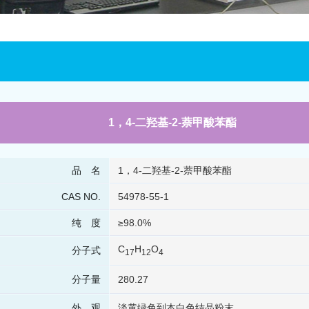
1，4-二羟基-2-萘甲酸苯酯
品 名
1，4-二羟基-2-萘甲酸苯酯
CAS NO.
54978-55-1
纯 度
≥98.0%
C
H
O
分子式
17
12
4
分子量
280.27
外 观
淡黄绿色到本白色结晶粉末