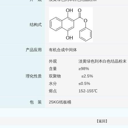
结构式
产品应用
有机合成中间体
外观 淡黄绿色到本白色结晶粉末
含量 ≥98%
理化性质
双聚物 ≤2.5%
水分 ≤0.5%
熔点 152-155℃
包 装
25KG纸板桶
【返回】